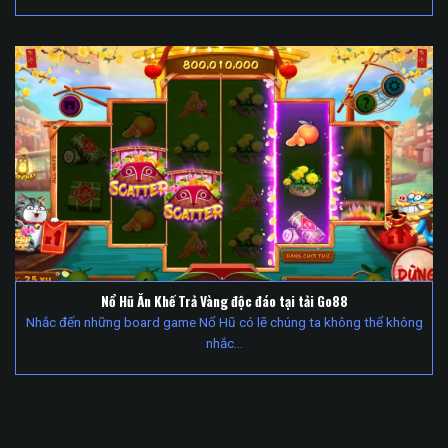
Nổ Hũ Ăn Khế Trả Vàng độc đáo tại tải Go88
Nhắc đến những board game Nổ Hũ có lẽ chúng ta không thể không
nhắc...