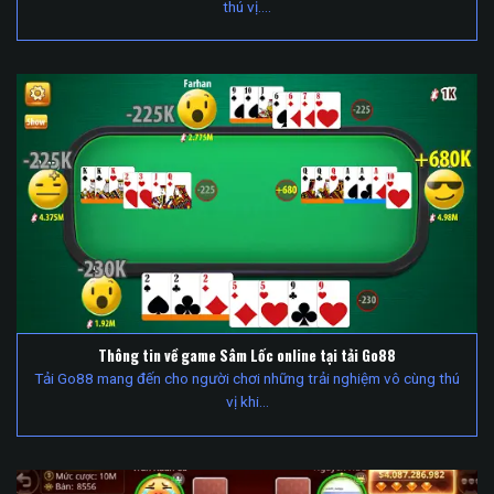
thú vị....
Thông tin về game Sâm Lốc online tại tải Go88
Tải Go88 mang đến cho người chơi những trải nghiệm vô cùng thú
vị khi...