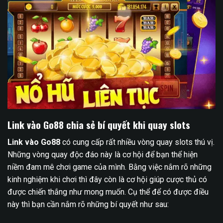
Link vào Go88 chia sẻ bí quyết khi quay slots
Link vào Go88
có cung cấp rất nhiều vòng quay slots thú vị.
Những vòng quay độc đáo này là cơ hội để bạn thể hiện
niềm đam mê chơi game của mình. Bằng việc nắm rõ những
kinh nghiệm khi chơi thì đây còn là cơ hội giúp cược thủ có
được chiến thắng như mong muốn. Cụ thể để có được điều
này thì bạn cần nắm rõ những bí quyết như sau: