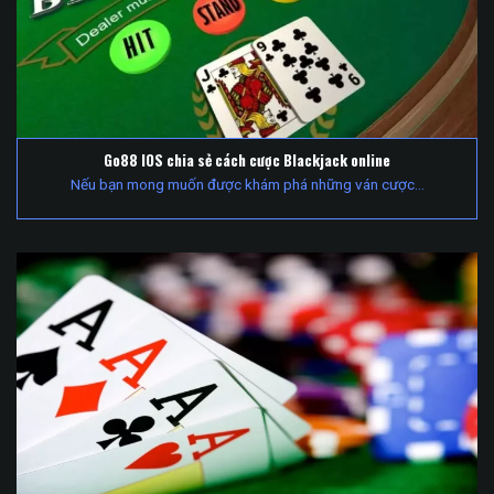
Go88 IOS chia sẻ cách cược Blackjack online
Nếu bạn mong muốn được khám phá những ván cược...