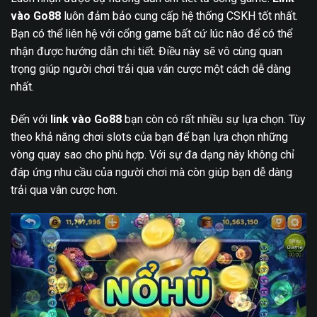
vào Go88
luôn đảm bảo cung cấp hệ thống CSKH tốt nhất.
Bạn có thể liên hệ với cổng game bất cứ lúc nào để có thể
nhận được hướng dẫn chi tiết. Điều này sẽ vô cùng quan
trọng giúp người chơi trải qua ván cược một cách dễ dàng
nhất.
Đến với
link vào Go88
bạn còn có rất nhiều sự lựa chọn. Tùy
theo khả năng chơi slots của bạn để bạn lựa chọn những
vòng quay sao cho phù hợp. Với sự đa dạng này không chỉ
đáp ứng nhu cầu của người chơi mà còn giúp bạn dễ dàng
trải qua vân cược hơn.