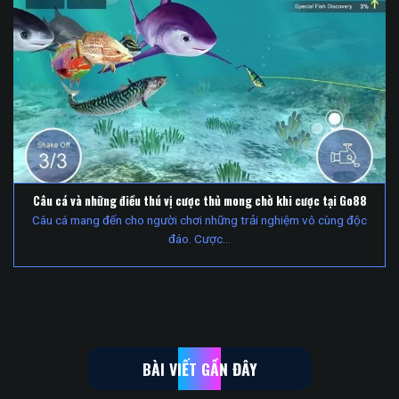
Câu cá và những điều thú vị cược thủ mong chờ khi cược tại Go88
Câu cá mang đến cho người chơi những trải nghiệm vô cùng độc
đáo. Cược…
BÀI VIẾT GẦN ĐÂY