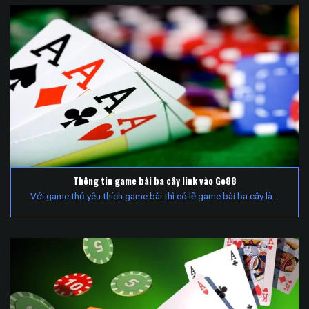
Thông tin game bài ba cây link vào Go88
Với game thủ yêu thích game bài thì có lẽ game bài ba cây là…