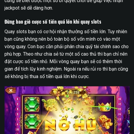
cũng sẽ biết được một số bí quyết chơi để giúp việc nhận
jackpot sẽ dễ dàng hơn.
Đừng bao giờ cược số tiền quá lớn khi quay slots
Quay slots bạn có cơ hội nhận thưởng số tiền lớn. Tuy nhiên
bạn cũng không nên bỏ toàn bộ số vốn mình có vào một
vòng quay. Con bạc cần phải phân chia quỹ tài chính sao cho
phù hợp. Theo như chia sẻ từ một số cao thủ thì bạn chỉ nên
đặt cược số tiền nhỏ. Mỗi vòng quay bạn sẽ có thêm thời
gian để tích lũy kinh nghiệm. Ngoài ra nếu rủi ro thì bạn cũng
sẽ không bị thua số tiền quá lớn khi cược.