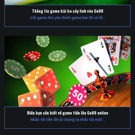
Thông tin game bài ba cây link vào Go88
Với game thủ yêu thích game bài thì có lẽ...
Điều bạn cần biết về game tiến lên Go88 online
Nhắc tới tiền lên là chúng ta nhắc tới một...