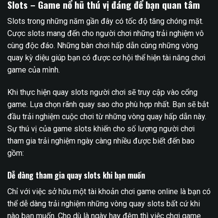
Slots – Game nổ hũ thú vị đáng để bạn quan tâm
Slots trong những năm gần đây có tốc độ tăng chóng mặt.
Cược slots mang đến cho người chơi những trải nghiệm vô
cùng độc đáo. Những bàn chơi hấp dẫn cùng những vòng
quay kỳ diệu giúp bạn có được cơ hội thể hiện tài năng chơi
game của mình.
Khi thực hiện quay slots người chơi sẽ truy cập vào cổng
game. Lựa chọn rãnh quay sao cho phù hợp nhất. Bạn sẽ bắt
đầu trải nghiệm cuộc chơi từ những vòng quay hấp dẫn này.
Sự thú vị của game slots khiến cho số lượng người chơi
tham gia trải nghiệm ngày càng nhiều được biết đến bao
gồm:
Dễ dàng tham gia quay slots khi bạn muốn
Chỉ với việc sở hữu một tài khoản chơi game online là bạn có
thể dễ dàng trải nghiệm những vòng quay slots bất cứ khi
nào bạn muốn. Cho dù là ngày hay đêm thì việc chơi game