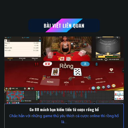
BÀI VIẾT LIÊN QUAN
Go 88 mách bạn kiếm tiền từ cược rồng hổ
Chắc hẳn với những game thủ yêu thích cá cược online thì rồng hổ
là…