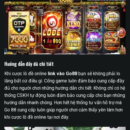
Hướng dẫn đầy đủ chi tiết
Khi cược lô đề online
link vào Go88
bạn sẽ không phải lo
lắng bất cứ điều gì. Cổng game luôn đảm bảo cung cấp đầy
đủ cho người chơi những hướng dẫn chi tiết. Không chỉ có hệ
thống CSKH tự động luôn đảm bảo cung cấp cho bạn những
hướng dẫn nhanh chóng. Hơn hết hệ thống tư vấn hỗ trợ mà
Go 88 cung cấp luôn giúp người chơi cảm thấy yên tâm hơn
khi cược lô đề online tại nơi đây.