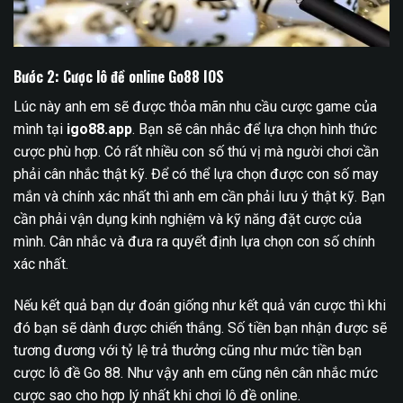
Bước 2: Cược lô đề online Go88 IOS
Lúc này anh em sẽ được thỏa mãn nhu cầu cược game của
mình tại
igo88.app
. Bạn sẽ cân nhắc để lựa chọn hình thức
cược phù hợp. Có rất nhiều con số thú vị mà người chơi cần
phải cân nhắc thật kỹ. Để có thể lựa chọn được con số may
mắn và chính xác nhất thì anh em cần phải lưu ý thật kỹ. Bạn
cần phải vận dụng kinh nghiệm và kỹ năng đặt cược của
mình. Cân nhắc và đưa ra quyết định lựa chọn con số chính
xác nhất.
Nếu kết quả bạn dự đoán giống như kết quả ván cược thì khi
đó bạn sẽ dành được chiến thắng. Số tiền bạn nhận được sẽ
tương đương với tỷ lệ trả thưởng cũng như mức tiền bạn
cược lô đề Go 88. Như vậy anh em cũng nên cân nhắc mức
cược sao cho hợp lý nhất khi chơi lô đề online.