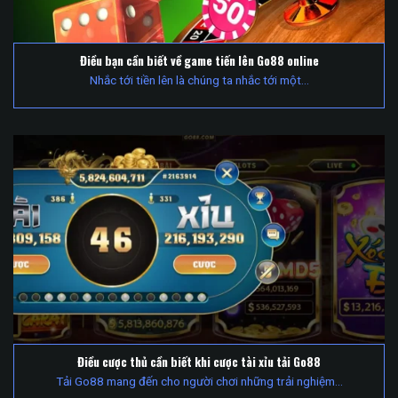
Điều bạn cần biết về game tiến lên Go88 online
Nhắc tới tiền lên là chúng ta nhắc tới một...
Điều cược thủ cần biết khi cược tài xỉu tải Go88
Tải Go88 mang đến cho người chơi những trải nghiệm...