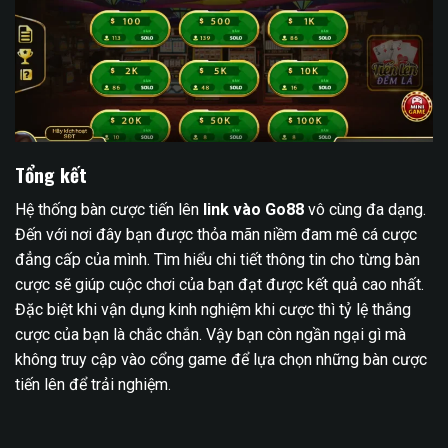
Tổng kết
Hệ thống bàn cược tiến lên
link vào Go88
vô cùng đa dạng.
Đến với nơi đây bạn được thỏa mãn niềm đam mê cá cược
đẳng cấp của mình. Tìm hiểu chi tiết thông tin cho từng bàn
cược sẽ giúp cuộc chơi của bạn đạt được kết quả cao nhất.
Đặc biệt khi vận dụng kinh nghiệm khi cược thì tỷ lệ thắng
cược của bạn là chắc chắn. Vậy bạn còn ngần ngại gì mà
không truy cập vào cổng game để lựa chọn những bàn cược
tiến lên để trải nghiệm.