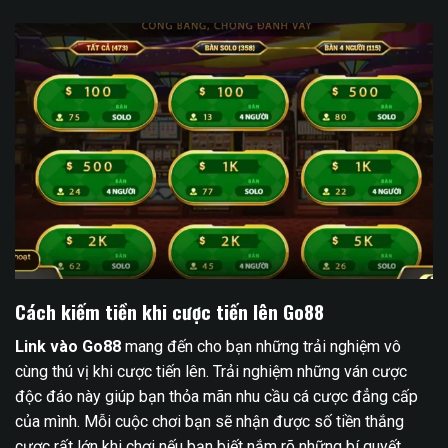
Cách kiếm tiền khi cược tiến lên Go88
Link vào Go88
mang đến cho bạn những trải nghiệm vô
cùng thú vị khi cược tiến lên. Trải nghiệm những ván cược
độc đáo này giúp bạn thỏa mãn nhu cầu cá cược đẳng cấp
của mình. Mỗi cuộc chơi bạn sẽ nhận được số tiền thắng
cược rất lớn khi chơi nếu bạn biết nắm rõ những bí quyết