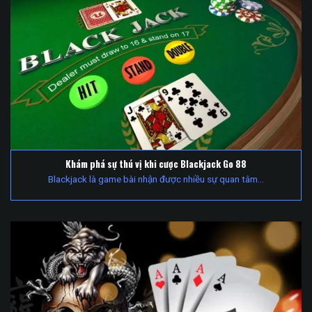
Khám phá sự thú vị khi cược Blackjack Go 88
Blackjack là game bài nhận được nhiều sự quan tâm...