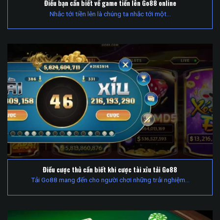
Điều bạn cần biết về game tiến lên Go88 online
Nhắc tới tiền lên là chúng ta nhắc tới một...
Điều cược thủ cần biết khi cược tài xỉu tải Go88
Tải Go88 mang đến cho người chơi những trải nghiệm...