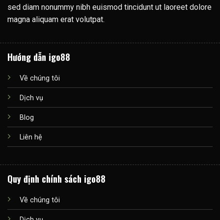
sed diam nonummy nibh euismod tincidunt ut laoreet dolore
magna aliquam erat volutpat.
Hướng dẫn igo88
Về chúng tôi
Dịch vụ
Blog
Liên hệ
Quy định chính sách igo88
Về chúng tôi
Dịch vụ