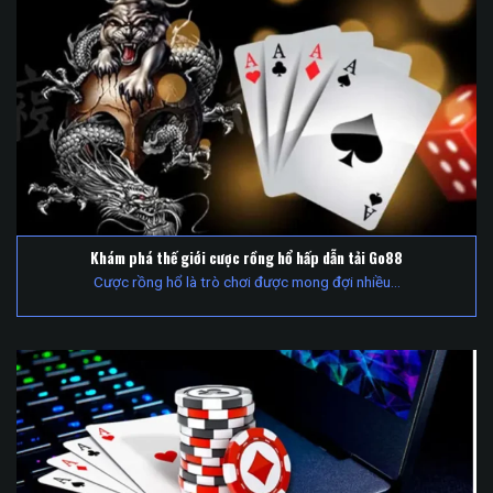
Khám phá thế giới cược rồng hổ hấp dẫn tải Go88
Cược rồng hổ là trò chơi được mong đợi nhiều...