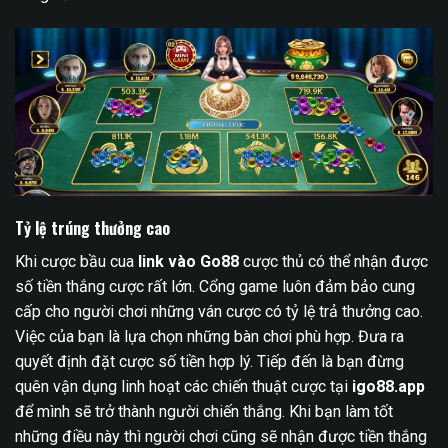
Tỷ lệ trúng thưởng cao
Khi cược bầu cua
link vào Go88
cược thủ có thể nhận được
số tiền thắng cược rất lớn. Cổng game luôn đảm bảo cung
cấp cho người chơi những ván cược có tỷ lệ trả thưởng cao.
Việc của bạn là lựa chọn những bàn chơi phù hợp. Đưa ra
quyết định đặt cược số tiền hợp lý. Tiếp đến là bạn đừng
quên vận dụng linh hoạt các chiến thuật cược tại
igo88.app
để mình sẽ trở thành người chiến thắng. Khi bạn làm tốt
những điều này thì người chơi cũng sẽ nhận được tiền thắng