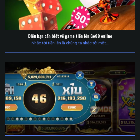
Điều bạn cần biết về game tiến lên Go88 online
Nhắc tới tiền lên là chúng ta nhắc tới một...