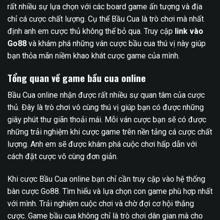
rất nhiều sự lựa chọn với các board game ấn tượng và địa
chỉ cá cược chất lượng. Cụ thể Bầu Cua là trò chơi mà nhất
định anh em cược thủ không thể bỏ qua. Truy cập
link vào
Go88
và khám phá những ván cược bầu cua thú vị này giúp
bạn thỏa mãn niềm khao khát cược game của mình.
Tổng quan về game bầu cua online
Bầu Cua online nhận được rất nhiều sự quan tâm của cược
thủ. Đây là trò chơi vô cùng thú vị giúp bạn có được những
giây phút thư giãn thoải mái. Mỗi ván cược bạn sẽ có được
những trải nghiệm khi cược game trên nền tảng cá cược chất
lượng. Anh em sẽ được khám phá cuộc chơi hấp dẫn với
cách đặt cược vô cùng đơn giản.
Khi cược Bầu Cua online bạn chỉ cần truy cập vào hệ thống
bàn cược Go88. Tìm hiểu và lựa chọn con game phù hợp nhất
với mình. Trải nghiệm cuộc chơi và chờ đợi cơ hội thắng
cược. Game bầu cua không chỉ là trò chơi dân gian mà cho