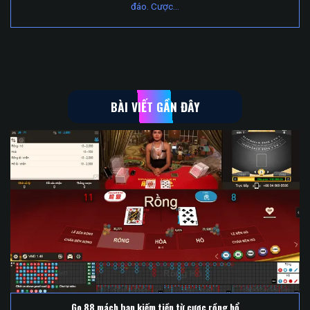
đáo. Cược…
BÀI VIẾT GẦN ĐÂY
Go 88 mách bạn kiếm tiền từ cược rồng hổ