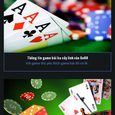
Thông tin game bài ba cây link vào Go88
Với game thủ yêu thích game bài thì có lẽ...