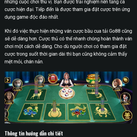
những cuộc chơi thú vị. Bạn được trải nghiệm nền tảng cá
cược hiện đại. Tiếp đến là được tham gia đặt cược trên ứng
dụng game độc đáo nhất.
Khi đó việc thực hiện những ván cược bầu cua tải Go88 cũng
sẽ dễ dàng hơn. Cược thủ có thể nhanh chóng hoàn thành ván
chơi một cách dễ dàng. Cho dù người chơi có tham gia đặt
cược trong suốt thời gian dài thì bạn cũng không cảm thấy
mệt mỏi, chán nản.
Thông tin hướng dẫn chi tiết