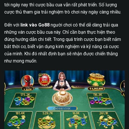
tới ngày nay thì cược bầu cua vẫn rất phát triển. Số lượng
cược thủ tham gia trải nghiệm trò chơi này ngày càng nhiều.
Đến với
link vào Go88
người chơi có thể dễ dàng trải qua
những ván cược bầu cua này. Chỉ cần bạn thực hiện theo
đúng hướng dẫn chi tiết. Trong quá trình cược bạn biết nắm
bắt thời cơ, biết vận dụng kinh nghiệm và kỹ năng cá cược
của mình. Khi đó nhất định bạn sẽ nhận được chiến thắng
như mong muốn.