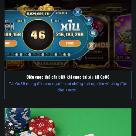
Điều cược thủ cần biết khi cược tài xỉu tải Go88
Tải Go88 mang đến cho người chơi những trải nghiệm vô cùng độc
đáo. Cược…