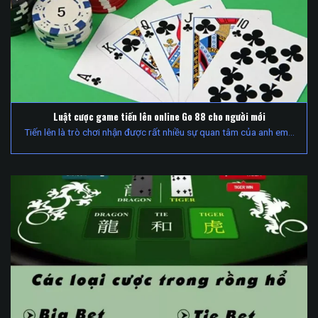
Luật cược game tiến lên online Go 88 cho người mới
Tiến lên là trò chơi nhận được rất nhiều sự quan tâm của anh em…