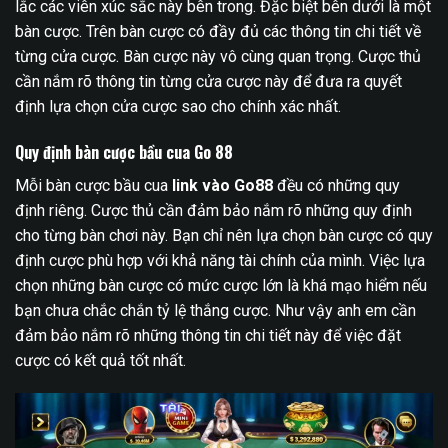
lắc các viên xúc sắc này bên trong. Đặc biệt bên dưới là một
bàn cược. Trên bàn cược có đầy đủ các thông tin chi tiết về
từng cửa cược. Bàn cược này vô cùng quan trọng. Cược thủ
cần nắm rõ thông tin từng cửa cược này để đưa ra quyết
định lựa chọn cửa cược sao cho chính xác nhất.
Quy định bàn cược bầu cua Go 88
Mỗi bàn cược bầu cua
link vào Go88
đều có những quy
định riêng. Cược thủ cần đảm bảo nắm rõ những quy định
cho từng bàn chơi này. Bạn chỉ nên lựa chọn bàn cược có quy
định cược phù hợp với khả năng tài chính của mình. Việc lựa
chọn những bàn cược có mức cược lớn là khá mạo hiểm nếu
bạn chưa chắc chắn tỷ lệ thắng cược. Như vậy anh em cần
đảm bảo nắm rõ những thông tin chi tiết này để việc đặt
cược có kết quả tốt nhất.