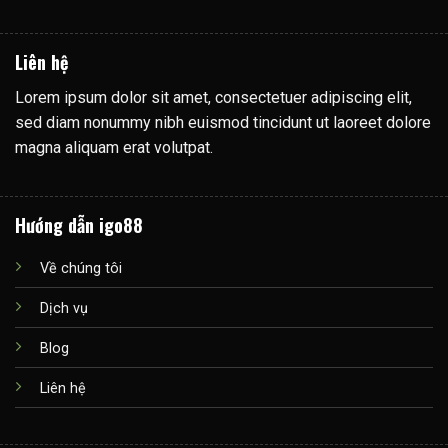
Liên hệ
Lorem ipsum dolor sit amet, consectetuer adipiscing elit,
sed diam nonummy nibh euismod tincidunt ut laoreet dolore
magna aliquam erat volutpat.
Hướng dẫn igo88
Về chúng tôi
Dịch vụ
Blog
Liên hệ