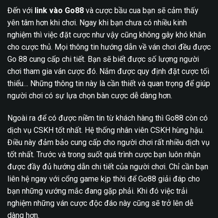
Đến với
link vào Go88
và cược bầu cua bạn sẽ cảm thấy
yên tâm hơn khi chơi. Ngay khi bạn chưa có nhiều kinh
nghiệm thì việc đặt cược như vậy cũng không gây khó khăn
cho cược thủ. Mọi thông tin hướng dẫn về ván chơi đều được
Go 88 cung cấp chi tiết. Bạn sẽ biết được số lượng người
chơi tham gia ván cược đó. Nắm được quy định đặt cược tối
thiểu… Những thông tin này là cần thiết và quan trọng để giúp
người chơi có sự lựa chọn bàn cược dễ dàng hơn.
Ngoài ra để có được niềm tin từ khách hàng thì Go88 còn có
dịch vụ CSKH tốt nhất. Hệ thống nhân viên CSKH hùng hậu.
Điều này đảm bảo cung cấp cho người chơi rất nhiều dịch vụ
tốt nhất. Trước và trong suốt quá trình cược bạn luôn nhận
được đầy đủ hướng dẫn chi tiết của người chơi. Chỉ cần bạn
liên hệ ngay với cổng game kịp thời để Go88 giải đáp cho
bạn những vướng mắc đang gặp phải. Khi đó việc trải
nghiệm những ván cược độc đáo này cũng sẽ trở lên dễ
dàng hơn.