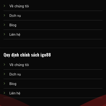
Về chúng tôi
Dịch vụ
Blog
Liên hệ
Quy định chính sách igo88
Về chúng tôi
Dịch vụ
Blog
Liên hệ