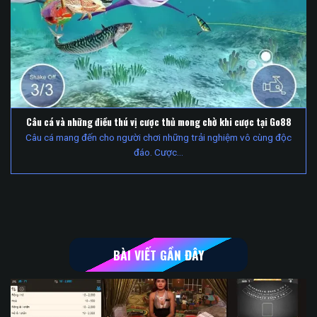
Câu cá và những điều thú vị cược thủ mong chờ khi cược tại Go88
Câu cá mang đến cho người chơi những trải nghiệm vô cùng độc
đáo. Cược…
BÀI VIẾT GẦN ĐÂY