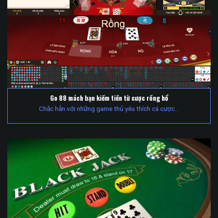
Go 88 mách bạn kiếm tiền từ cược rồng hổ
Chắc hẳn với những game thủ yêu thích cá cược...