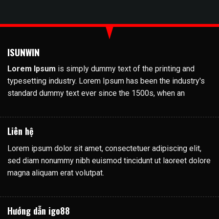
ISUNWIN
Lorem Ipsum
is simply dummy text of the printing and
typesetting industry. Lorem Ipsum has been the industry's
standard dummy text ever since the 1500s, when an
Liên hệ
Lorem ipsum dolor sit amet, consectetuer adipiscing elit,
sed diam nonummy nibh euismod tincidunt ut laoreet dolore
magna aliquam erat volutpat.
Hướng dẫn igo88