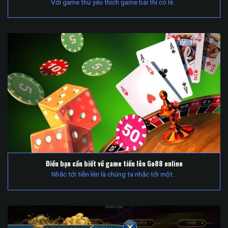
Với game thủ yêu thích game bài thì có lẽ...
Điều bạn cần biết về game tiến lên Go88 online
Nhắc tới tiền lên là chúng ta nhắc tới một...