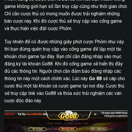
game không giới hạn số lần truy cập cũng như thời gian chơi.
Chỉ cần cược thủ có mong muốn được trải nghiệm những
bàn cược này. Khi đó cược thủ sẽ truy cập vào cổng game
và thực hiện việc đặt cược Phỏm.
Tuy nhiên để có được những giây phút cược Phỏm như vậy
thì bạn đừng quên truy cập vào cổng game để lập một tài
khoản chơi game tại đây. Bạn chỉ cần đăng nhập vào mục
đăng ký tài khoản Go88. Khi đó cổng game sẽ hiển thị đầy
đủ các thông tin. Người chơi cần đảm bảo đăng nhập các
thông tin này một cách chính xác. Lúc này
Go 88
sẽ câp cho
cược thủ một tài khoản cá cược game tại nơi đây. Cược thủ
sẽ truy cập link vào Go88 và thỏa sức trải nghiệm các ván
cược độc đáo này.