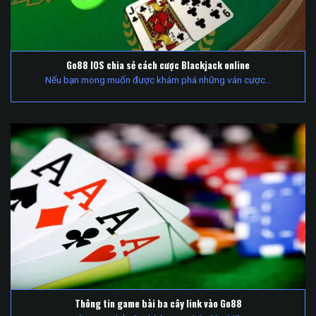
Go88 IOS chia sẻ cách cược Blackjack online
Nếu bạn mong muốn được khám phá những ván cược...
Thông tin game bài ba cây link vào Go88