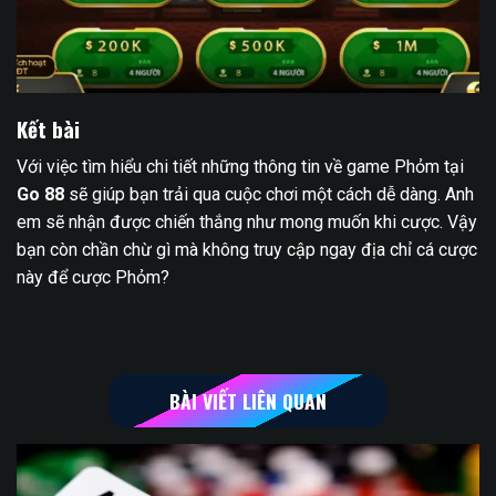
Kết bài
Với việc tìm hiểu chi tiết những thông tin về game Phỏm tại
Go 88
sẽ giúp bạn trải qua cuộc chơi một cách dễ dàng. Anh
em sẽ nhận được chiến thắng như mong muốn khi cược. Vậy
bạn còn chần chừ gì mà không truy cập ngay địa chỉ cá cược
này để cược Phỏm?
BÀI VIẾT LIÊN QUAN