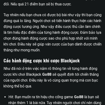
đối. Nếu quá 21 điểm bạn sẽ bị thua cược.
Tuy nhiên nếu bạn chưa có được bộ bài như vậy thì bạn cũng
đừng quá lo lắng. Người chơi sẽ tiến hành thực hiện các hành
động cược tương ứng. Như vậy điều cược thủ cần làm chính
là tìm hiểu đặc điểm của từng hành động cược. Đảm bảo lựa
chọn đúng hành động cược sao cho phù hợp nhất với mình
khi chơi. Điều này sẽ giúp ván cược của bạn dành được chiến
thắng như mong muốn.
Các hành động cược khi cược Blackjack
Như đã nói ở trên việc nắm rõ thông tin về từng hành động
cược khi chơi Blackjack
Go88
sẽ quyết định tới chiến thắng
của người chơi. Điều này là vô cùng quan trọng mà con bạc
không thể bỏ qua.
Hit: Bạn muốn ra tín hiệu cho cổng game
Go88
là bạn sẽ
nhận thêm 1 lá bài nữa. Tuy nhiên người chơi chỉ nên dùng