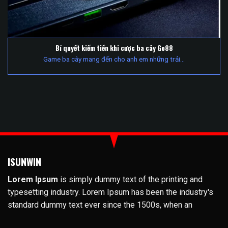
Bí quyết kiếm tiền khi cược ba cây Go88
Game ba cây mang đến cho anh em những trải...
ISUNWIN
Lorem Ipsum
is simply dummy text of the printing and
typesetting industry. Lorem Ipsum has been the industry's
standard dummy text ever since the 1500s, when an