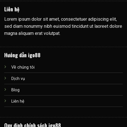
Liên hệ
Lorem ipsum dolor sit amet, consectetuer adipiscing elit,
sed diam nonummy nibh euismod tincidunt ut laoreet dolore
magna aliquam erat volutpat.
Hướng dẫn igo88
Về chúng tôi
Dịch vụ
Blog
Liên hệ
Quy định chính sách igo88