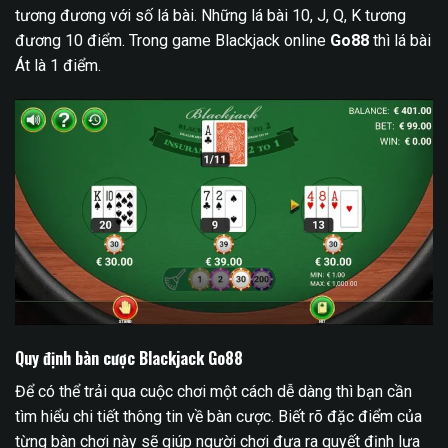
tương đương với số lá bài. Những lá bài 10, J, Q, K tương
đương 10 điểm. Trong game Blackjack online
Go88
thì lá bài
Át là 1 điểm.
Quy định bàn cược Blackjack Go88
Để có thể trải qua cuộc chơi một cách dễ dàng thì bạn cần
tìm hiểu chi tiết thông tin về bàn cược. Biết rõ đặc điểm của
từng bàn chơi này sẽ giúp người chơi đưa ra quyết định lựa