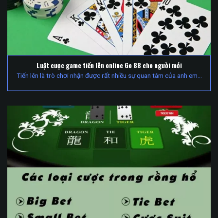
Luật cược game tiến lên online Go 88 cho người mới
Tiến lên là trò chơi nhận được rất nhiều sự quan tâm của anh em…