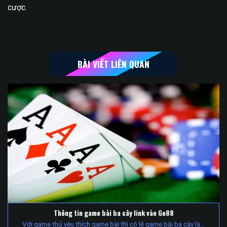
cược.
BÀI VIẾT LIÊN QUAN
Thông tin game bài ba cây link vào Go88
Với game thủ yêu thích game bài thì có lẽ game bài ba cây là…