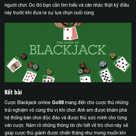
người chơi. Do đó bạn cần tìm hiểu và cân nhắc thật kỹ điều
này trước khi đưa ra sự lựa chọn cuối cùng.
Kết bài
Cược Blackjack online
Go88
mang đến cho cược thủ những
trải nghiệm vô cùng thú vị khi chơi. Anh em được khám phá
hệ thống bàn chơi độc đáo và được thủ sức mình cho từng
ván cược. Nắm rõ những thông tin chi tiết về trò chơi này sẽ
giúp cược thủ giành được chiến thắng như mong muốn khi