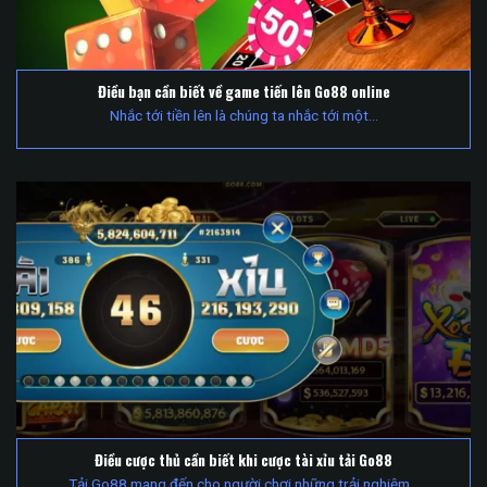
Điều bạn cần biết về game tiến lên Go88 online
Nhắc tới tiền lên là chúng ta nhắc tới một...
Điều cược thủ cần biết khi cược tài xỉu tải Go88
Tải Go88 mang đến cho người chơi những trải nghiệm...