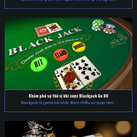
Khám phá sự thú vị khi cược Blackjack Go 88
Blackjack là game bài nhận được nhiều sự quan tâm...