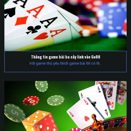
Thông tin game bài ba cây link vào Go88
Với game thủ yêu thích game bài thì có lẽ...