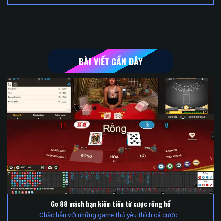
BÀI VIẾT GẦN ĐÂY
Go 88 mách bạn kiếm tiền từ cược rồng hổ
Chắc hẳn với những game thủ yêu thích cá cược...