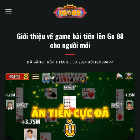
Chuyển
đến
nội
dung
Giới thiệu về game bài tiến lên Go 88
cho người mới
ĐÃ ĐĂNG TRÊN
THÁNG 6 30, 2024
BỞI
IGO88APP