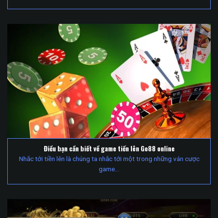
Điều bạn cần biết về game tiến lên Go88 online
Nhắc tới tiền lên là chúng ta nhắc tới một trong những ván cược
game…