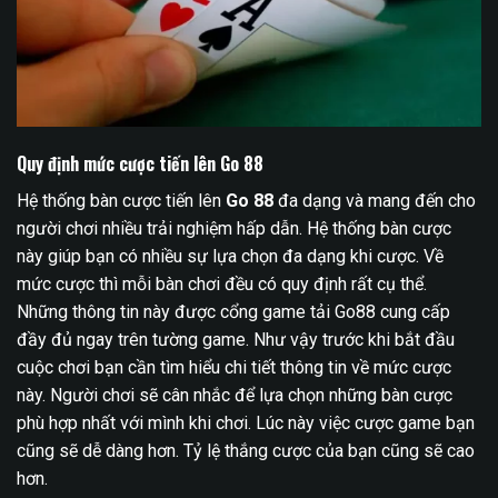
Quy định mức cược tiến lên Go 88
Hệ thống bàn cược tiến lên
Go 88
đa dạng và mang đến cho
người chơi nhiều trải nghiệm hấp dẫn. Hệ thống bàn cược
này giúp bạn có nhiều sự lựa chọn đa dạng khi cược. Về
mức cược thì mỗi bàn chơi đều có quy định rất cụ thể.
Những thông tin này được cổng game tải Go88 cung cấp
đầy đủ ngay trên tường game. Như vậy trước khi bắt đầu
cuộc chơi bạn cần tìm hiểu chi tiết thông tin về mức cược
này. Người chơi sẽ cân nhắc để lựa chọn những bàn cược
phù hợp nhất với mình khi chơi. Lúc này việc cược game bạn
cũng sẽ dễ dàng hơn. Tỷ lệ thắng cược của bạn cũng sẽ cao
hơn.