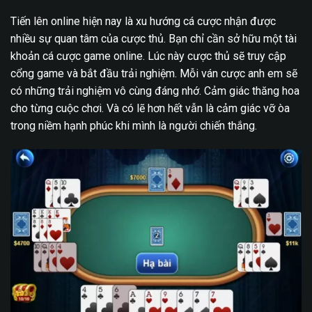
Tiến lên online hiện nay là xu hướng cá cược nhận được
nhiều sự quan tâm của cược thủ. Bạn chỉ cần sở hữu một tài
khoản cá cược game online. Lúc này cược thủ sẽ truy cập
cổng game và bắt đầu trải nghiệm. Mỗi ván cược anh em sẽ
có những trải nghiệm vô cùng đáng nhớ. Cảm giác thăng hoa
cho từng cuộc chơi. Và có lẽ hơn hết vẫn là cảm giác vỡ òa
trong niềm hạnh phúc khi mình là người chiến thắng.