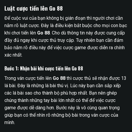
Luật cược tiến lên Go 88
Để cuộc vui của bạn không bị gián đoạn thì người chơi cần
nắm rõ luật cược. Đây là điều kiện bắt buộc cho mọi con bạc
khi chơi tiến lên
Go 88
. Cho dù thông tin này được cung cấp
đầy đủ ngay khi cược thủ truy cập. Tuy nhiên bạn cần đảm
bảo nắm rõ điều này để việc cược game được diễn ra chính
xác nhất.
Bước 1: Nhận bài khi cược tiến lên Go 88
Trong ván cược tiến lên
Go 88
thì cược thủ sẽ nhận được 13
lá bài. Đây là những lá bài thú vị. Lúc này bạn cần sắp xếp
các lá bài sao cho thành bộ phù hợp nhất. Bạn nên ghép
chúng thành những tay bài lớn nhất có thể để việc cược
game được dễ dàng hơn. Bước này là vô cùng quan trọng
giúp bạn có thể nhìn rõ những bộ bài trong ván cược của
mình.