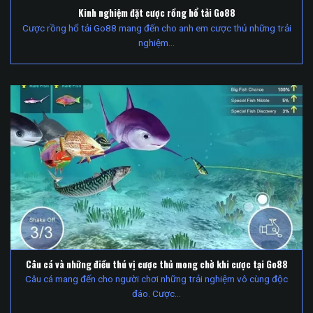
Kinh nghiệm đặt cược rồng hổ tải Go88
Cược rồng hổ tải Go88 mang đến cho anh em cược thủ những trải
nghiệm…
Câu cá và những điều thú vị cược thủ mong chờ khi cược tại Go88
Câu cá mang đến cho người chơi những trải nghiệm vô cùng độc
đáo. Cược…