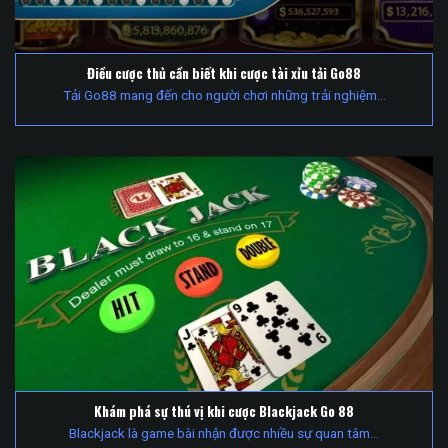
Điều cược thủ cần biết khi cược tài xỉu tải Go88
Tải Go88 mang đến cho người chơi những trải nghiệm...
Khám phá sự thú vị khi cược Blackjack Go 88
Blackjack là game bài nhận được nhiều sự quan tâm...