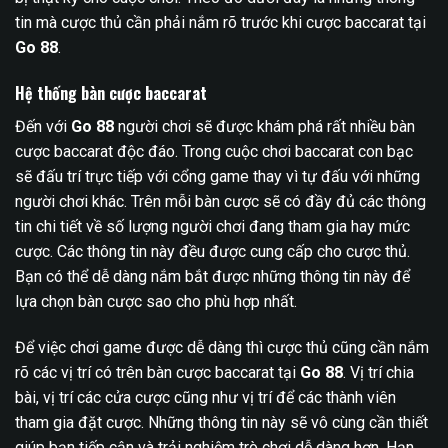
tin mà cược thủ cần phải nắm rõ trước khi cược baccarat tại
Go 88
.
Hệ thống bàn cược baccarat
Đến với
Go 88
người chơi sẽ được khám phá rất nhiều bàn
cược baccarat độc đáo. Trong cuộc chơi baccarat con bạc
sẽ đấu trí trực tiếp với cổng game thay vì tự đấu với những
người chơi khác. Trên mỗi bàn cược sẽ có đầy đủ các thông
tin chi tiết về số lượng người chơi đang tham gia hay mức
cược. Các thông tin này đều được cung cấp cho cược thủ.
Bạn có thể dễ dàng nắm bắt được những thông tin này để
lựa chọn bàn cược sao cho phù hợp nhất.
Để việc chơi game được dễ dàng thì cược thủ cũng cần nắm
rõ các vị trí có trên bàn cược baccarat tại
Go 88
. Vị trí chia
bài, vị trí các cửa cược cũng như vị trí để các thành viên
tham gia đặt cược. Những thông tin này sẽ vô cùng cần thiết
giúp bạn tiếp cận và trải nghiệm trò chơi dễ dàng hơn. Hạn