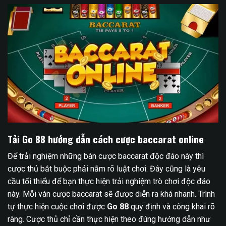
Tải Go 88 hướng dẫn cách cược baccarat online
Để trải nghiệm những bàn cược baccarat độc đáo này thì
cược thủ bắt buộc phải nắm rõ luật chơi. Đây cũng là yêu
cầu tối thiểu để bạn thực hiện trải nghiệm trò chơi độc đáo
này. Mỗi ván cược baccarat sẽ được diễn ra khá nhanh. Trình
tự thực hiện cuộc chơi được
Go 88
quy định và công khai rõ
ràng. Cược thủ chỉ cần thực hiện theo đúng hướng dẫn như