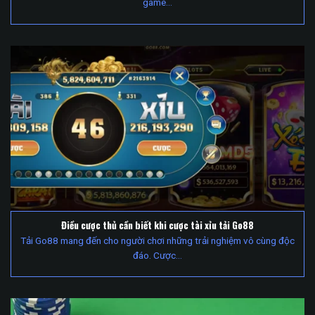
game…
Điều cược thủ cần biết khi cược tài xỉu tải Go88
Tải Go88 mang đến cho người chơi những trải nghiệm vô cùng độc
đáo. Cược…