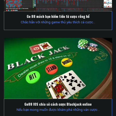
Go 88 mách bạn kiếm tiền từ cược rồng hổ
Chắc hẳn với những game thủ yêu thích cá cược...
Go88 IOS chia sẻ cách cược Blackjack online
Nếu bạn mong muốn được khám phá những ván cược...