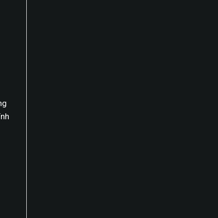
ng
ính