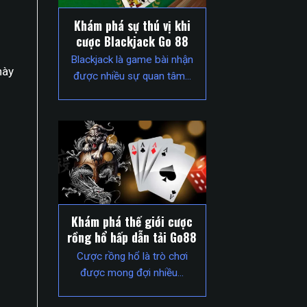
Khám phá sự thú vị khi
cược Blackjack Go 88
Blackjack là game bài nhận
này
được nhiều sự quan tâm...
Khám phá thế giới cược
rồng hổ hấp dẫn tải Go88
Cược rồng hổ là trò chơi
được mong đợi nhiều...