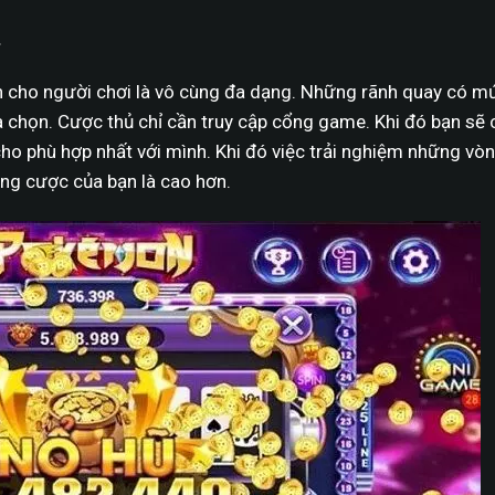
g
cho người chơi là vô cùng đa dạng. Những rãnh quay có m
 chọn. Cược thủ chỉ cần truy cập cổng game. Khi đó bạn sẽ 
ho phù hợp nhất với mình. Khi đó việc trải nghiệm những vò
ắng cược của bạn là cao hơn.