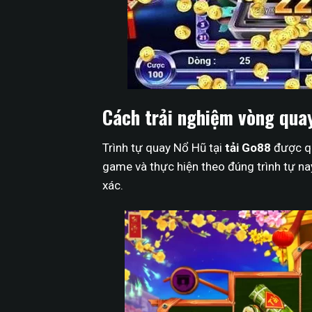
Cách trải nghiệm vòng qua
Trình tự quay Nổ Hũ tại
tải Go88
được qu
game và thực hiện theo đúng trình tự n
xác.