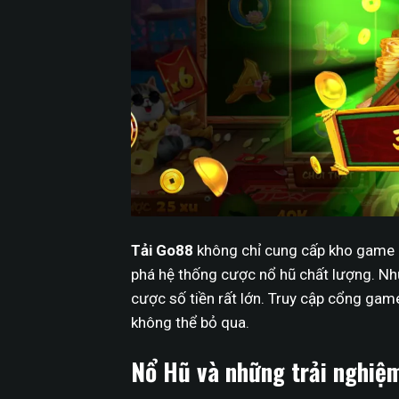
Tải
Go88
không chỉ cung cấp kho game b
phá hệ thống cược nổ hũ chất lượng. N
cược số tiền rất lớn. Truy cập cổng ga
không thể bỏ qua.
Nổ Hũ và những trải nghiệ