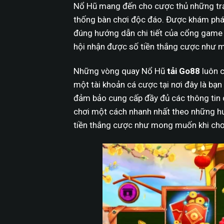
Nổ Hũ mang đến cho cược thủ những trải
thống bàn chơi độc đáo. Được khám phá 
đúng hướng dẫn chi tiết của cổng game l
hội nhận được số tiền thắng cược như 
Những vòng quay Nổ Hũ
tải Go88
luôn 
một tài khoản cá cược tại nơi đây là bạ
đảm bảo cung cấp đầy đủ các thông tin 
chơi một cách nhanh nhất theo những hư
tiền thắng cược như mong muốn khi chơ