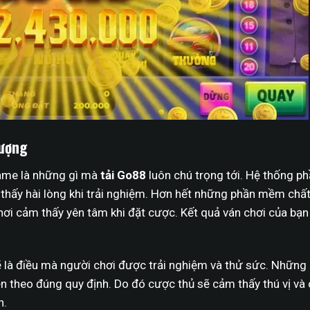
lượng
ame là những gì mà
tải Go88
luôn chú trọng tới. Hệ thống p
hấy hài lòng khi trải nghiệm. Hơn hết những phần mềm chấ
i cảm thấy yên tâm khi đặt cược. Kết quả ván chơi của bạn 
 là điều mà người chơi được trải nghiệm và thử sức. Những
n theo đúng quy định. Do đó cược thủ sẽ cảm thấy thú vị và
n.