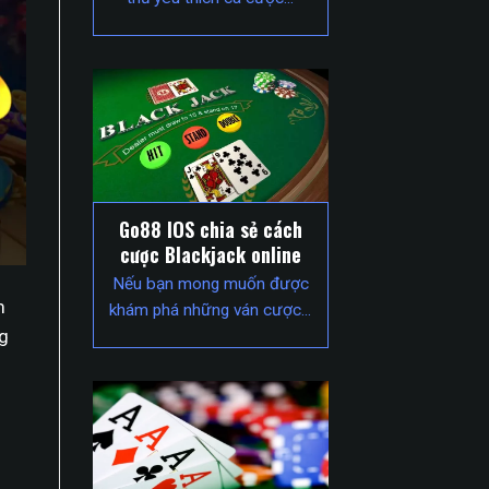
Go88 IOS chia sẻ cách
cược Blackjack online
Nếu bạn mong muốn được
m
khám phá những ván cược...
ng