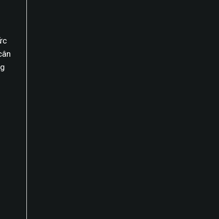
ức
cân
ng