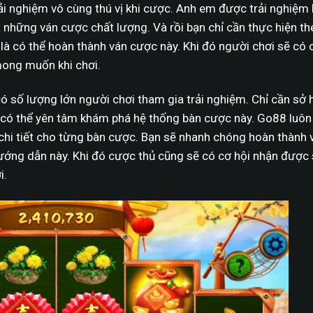
 nghiệm vô cùng thú vị khi cược. Anh em được trải nghiệm
những ván cược chất lượng. Và rồi bạn chỉ cần thực hiện th
à có thể hoàn thành ván cược này. Khi đó người chơi sẽ có 
mong muốn khi chơi.
có số lượng lớn người chơi tham gia trải nghiệm. Chỉ cần sở
n có thể yên tâm khám phá hệ thống bàn cược này. Go88 luôn
chi tiết cho từng bàn cược. Bạn sẽ nhanh chóng hoàn thành 
ớng dẫn này. Khi đó cược thủ cũng sẽ có cơ hội nhận được
i.