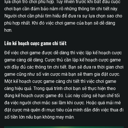
lựa chọn trò chơi phù hợp. Tuy nhiên trước khi bắt đầu cuộc
chơi bạn cần đảm bảo nắm rõ những thông tin chi tiết này.
Người chơi cần phải tìm hiểu để đưa ra sự lựa chọn sao cho
phù hợp nhất. Khi đó việc chơi game của bạn sẽ dễ dàng
hơn.
Lên kế hoạch cược game chi tiết
Để việc chơi game được dễ dàng thì việc lập kế hoạch cược
game càng dễ dàng. Cược thủ cần lập kế hoạch cược game
với đầy đủ các thông tin chi tiết. Bạn sẽ đưa ra thời gian chơi
game cũng như số ván cược mà bạn sẽ tham gia đặt cược.
Một kế hoạch cược game càng chi tiết thì việc chơi game
càng hiệu quả. Trong quá trình chơi bạn sẽ thực hiện theo
đúng kế hoạch cược game đó. Lúc này cũng sẽ hạn chế tối
đa việc người chơi mắc sai lầm khi cược. Hoặc quá mải mê
đặt cược mà quên đi mục tiêu của mình dẫn đến việc thua đi
số tiền lớn nếu bạn không may mắn.