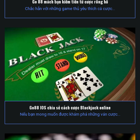
Go 88 mách bạn kiếm tiền từ cược rồng hổ
Chắc hẳn với những game thủ yêu thích cá cược...
Go88 IOS chia sẻ cách cược Blackjack online
Nếu bạn mong muốn được khám phá những ván cược...