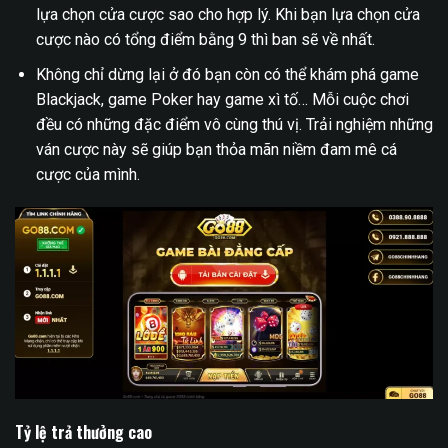
lựa chọn cửa cược sao cho hợp lý. Khi bạn lựa chọn cửa
cược nào có tổng điểm bằng 9 thì ban sẽ về nhất.
Không chỉ dừng lại ở đó bạn còn có thể khám phá game
Blackjack, game Poker hay game xì tố… Mỗi cuộc chơi
đều có những đặc điểm vô cùng thú vị. Trải nghiệm những
ván cược này sẽ giúp bạn thỏa mãn niềm đam mê cá
cược của mình.
Tỷ lệ trả thưởng cao