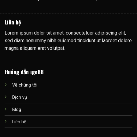
Liên hệ
Lorem ipsum dolor sit amet, consectetuer adipiscing elit,
sed diam nonummy nibh euismod tincidunt ut laoreet dolore
magna aliquam erat volutpat.
Hướng dẫn igo88
Về chúng tôi
Dịch vụ
Blog
Liên hệ