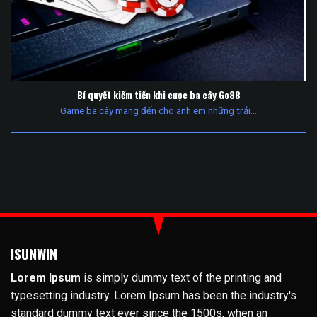
Bí quyết kiếm tiền khi cược ba cây Go88
Game ba cây mang đến cho anh em những trải...
ISUNWIN
Lorem Ipsum
is simply dummy text of the printing and
typesetting industry. Lorem Ipsum has been the industry's
standard dummy text ever since the 1500s, when an