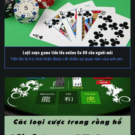
Luật cược game tiến lên online Go 88 cho người mới
Tiến lên là trò chơi nhận được rất nhiều sự quan tâm của anh em…