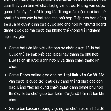
cảm thấy yên tâm về chất lượng ván cược. Những ván cược
game bài này có chất lượng tốt. Trong mỗi cuộc chơi bạn sẽ
phải sắp xếp các lá bài sao cho phù hợp. Tiếp đến bạn cũng
sẽ đưa ra quyết định cửa cược sao cho hợp lý. Những board
game độc đáo mà cược thủ không thể không trải nghiệm
hiện nay gồm:
Game bài tiến lên với việc bạn sẽ nhận được 13 lá bài.
Cược thủ sẽ sắp xếp các lá bài này thành cạ phù hợp.
Đưa ra chiến lược đánh hợp lý và dành chiến thắng khi
chơi.
Game Phỏm online độc đáo số 1 tại
link vào Go88
. Mỗi
ván cược là cuộc đối đầu đầy căng thẳng giữa các con
bạc. Bằng việc áp dụng chiến thuật đánh game phù hợp
thì đây là trò chơi giúp bạn kiếm được số tiền rất lớn khi
chơi.
Game bài baccarat bằng việc người chơi sẽ cân nhắc để