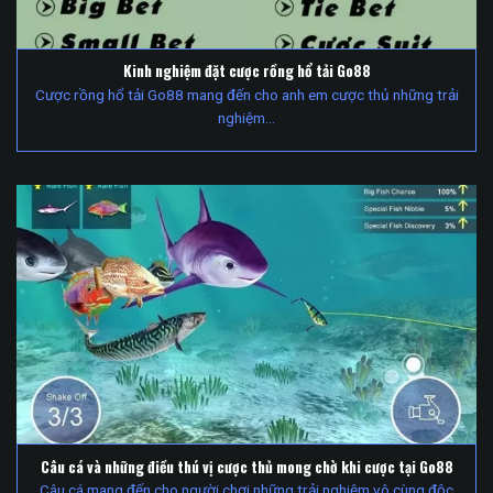
Kinh nghiệm đặt cược rồng hổ tải Go88
Cược rồng hổ tải Go88 mang đến cho anh em cược thủ những trải
nghiệm…
Câu cá và những điều thú vị cược thủ mong chờ khi cược tại Go88
Câu cá mang đến cho người chơi những trải nghiệm vô cùng độc