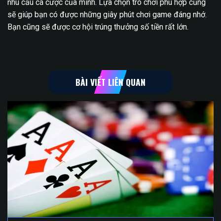
nhu cầu cá cược của mình. Lựa chọn trò chơi phù hợp cũng
sẽ giúp bạn có được những giây phút chơi game đáng nhớ.
Bạn cũng sẽ được cơ hội trúng thưởng số tiền rất lớn.
BÀI VIẾT LIÊN QUAN