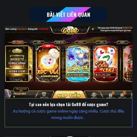
BÀI VIẾT LIÊN QUAN
Tại sao nên lựa chọn tải Go88 để cược game?
Xu hướng cá cược game online ngày càng nhiều. Cược thủ đều
mong muốn được…