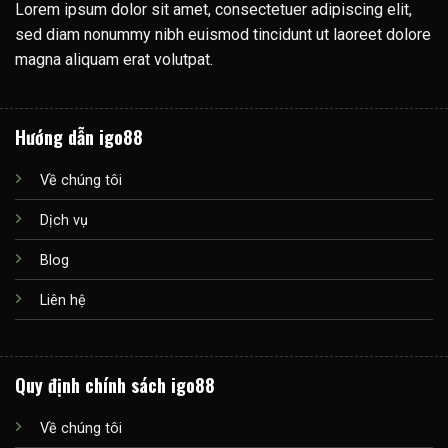
Lorem ipsum dolor sit amet, consectetuer adipiscing elit,
sed diam nonummy nibh euismod tincidunt ut laoreet dolore
magna aliquam erat volutpat.
Hướng dẫn igo88
Về chúng tôi
Dịch vụ
Blog
Liên hệ
Quy định chính sách igo88
Về chúng tôi