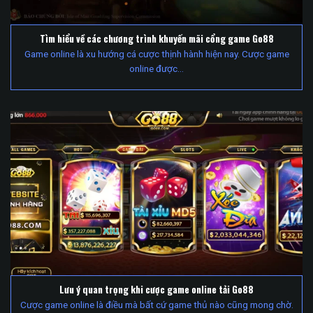
Tìm hiểu về các chương trình khuyến mãi cổng game Go88
Game online là xu hướng cá cược thịnh hành hiện nay. Cược game
online được…
Lưu ý quan trọng khi cược game online tải Go88
Cược game online là điều mà bất cứ game thủ nào cũng mong chờ.