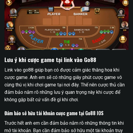
Lưu ý khi cược game tại link vào Go88
Link vào go88 giúp bạn có được cảm giác thăng hoa khi
cược game. Anh em sẽ có những giây phút cược game vô
cùng thú vị khi chơi game tại nơi đây. Thế nên cược thủ cần
đảm bảo nắm rõ những lưu ý quan trọng này khi cược để
không gặp bất cứ vấn đề gì khi chơi.
Đảm bảo sở hữu tài khoản cược game tại Go88 IOS
Trước hết anh em cần đảm bảo nắm rõ những thông tin khi
mở tài khoản. Bạn cần đảm bảo sở hữu một tài khoản truy