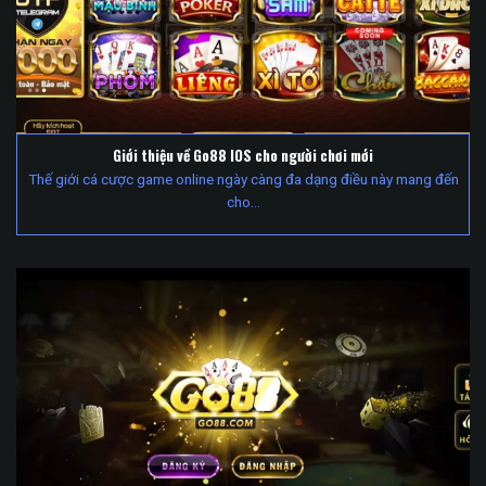
Giới thiệu về Go88 IOS cho người chơi mới
Thế giới cá cược game online ngày càng đa dạng điều này mang đến
cho…