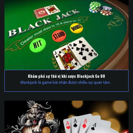
Khám phá sự thú vị khi cược Blackjack Go 88
Blackjack là game bài nhận được nhiều sự quan tâm...