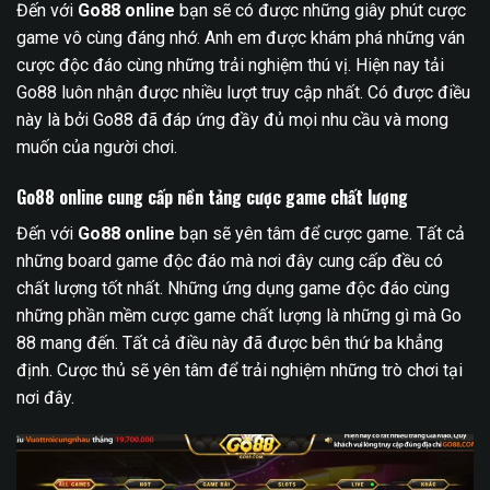
Đến với
Go88 online
bạn sẽ có được những giây phút cược
game vô cùng đáng nhớ. Anh em được khám phá những ván
cược độc đáo cùng những trải nghiệm thú vị. Hiện nay tải
Go88 luôn nhận được nhiều lượt truy cập nhất. Có được điều
này là bởi Go88 đã đáp ứng đầy đủ mọi nhu cầu và mong
muốn của người chơi.
Go88 online cung cấp nền tảng cược game chất lượng
Đến với
Go88 online
bạn sẽ yên tâm để cược game. Tất cả
những board game độc đáo mà nơi đây cung cấp đều có
chất lượng tốt nhất. Những ứng dụng game độc đáo cùng
những phần mềm cược game chất lượng là những gì mà Go
88 mang đến. Tất cả điều này đã được bên thứ ba khẳng
định. Cược thủ sẽ yên tâm để trải nghiệm những trò chơi tại
nơi đây.