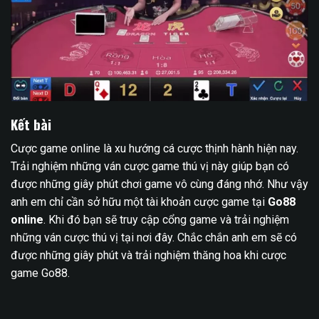
Kết bài
Cược game online là xu hướng cá cược thịnh hành hiện nay.
Trải nghiệm những ván cược game thú vị này giúp bạn có
được những giây phút chơi game vô cùng đáng nhớ. Như vậy
anh em chỉ cần sở hữu một tài khoản cược game tại
Go88
online
. Khi đó bạn sẽ truy cập cổng game và trải nghiệm
những ván cược thú vị tại nơi đây. Chắc chắn anh em sẽ có
được những giây phút và trải nghiệm thăng hoa khi cược
game Go88.