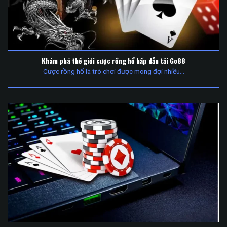
Khám phá thế giới cược rồng hổ hấp dẫn tải Go88
Cược rồng hổ là trò chơi được mong đợi nhiều...