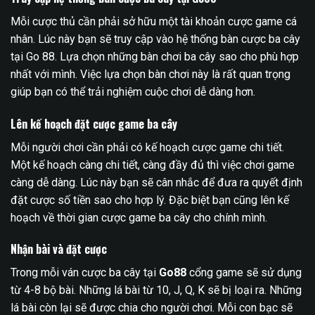
Mỗi cược thủ cần phải sở hữu một tài khoản cược game cá
nhân. Lúc này bạn sẽ truy cập vào hệ thống bàn cược ba cây
tại Go 88. Lựa chọn những bàn chơi ba cây sao cho phù hợp
nhất với mình. Việc lựa chọn bàn chơi này là rất quan trọng
giúp bạn có thể trải nghiệm cuộc chơi dễ dàng hơn.
Lên kế hoạch đặt cược game ba cây
Mỗi người chơi cần phải có kế hoạch cược game chi tiết.
Một kế hoạch càng chi tiết, càng đầy đủ thì việc chơi game
càng dễ dàng. Lúc này bạn sẽ cân nhắc để đưa ra quyết định
đặt cược số tiền sao cho hợp lý. Đặc biệt bạn cũng lên kế
hoạch về thời gian cược game ba cây cho chính mình.
Nhận bài và đặt cược
Trong mỗi ván cược ba cây tại
Go88
cổng game sẽ sử dụng
từ 4-8 bộ bài. Những lá bài từ 10, J, Q, K sẽ bị loại ra. Những
lá bài còn lại sẽ được chia cho người chơi. Mỗi con bạc sẽ