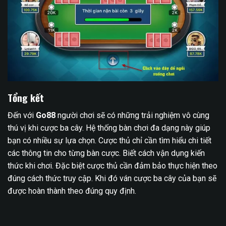
Tổng kết
Đến với
Go88
người chơi sẽ có những trải nghiệm vô cùng
thú vị khi cược ba cây. Hệ thống bàn chơi đa dạng này giúp
bạn có nhiều sự lựa chọn. Cược thủ chỉ cần tìm hiểu chi tiết
các thông tin cho từng bàn cược. Biết cách vận dụng kiến
thức khi chơi. Đặc biệt cược thủ cần đảm bảo thực hiện theo
đúng cách thức truy cập. Khi đó ván cược ba cây của bạn sẽ
được hoàn thành theo đúng quy định.