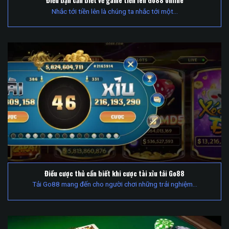
Điều bạn cần biết về game tiến lên Go88 online
Nhắc tới tiền lên là chúng ta nhắc tới một...
Điều cược thủ cần biết khi cược tài xỉu tải Go88
Tải Go88 mang đến cho người chơi những trải nghiệm...