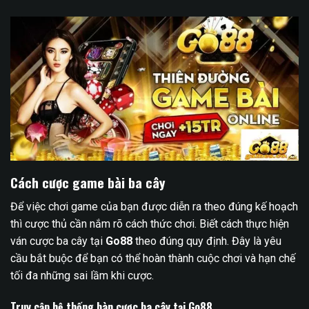
Cách cược game bài ba cây
Để việc chơi game của bạn được diễn ra theo đúng kế hoạch
thì cược thủ cần nắm rõ cách thức chơi. Biết cách thực hiện
ván cược ba cây tại
Go88
theo đúng quy định. Đây là yêu
cầu bắt buộc để bạn có thể hoàn thành cuộc chơi và hạn chế
tối đa những sai lầm khi cược.
Truy cập hệ thống bàn cược ba cây tại Go88