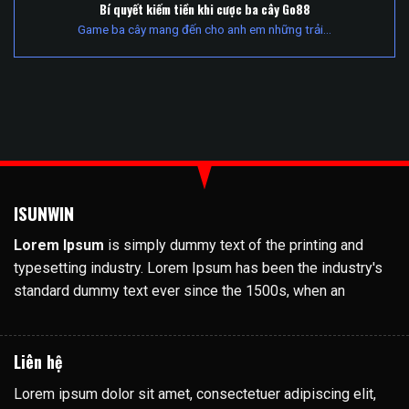
Bí quyết kiếm tiền khi cược ba cây Go88
Game ba cây mang đến cho anh em những trải...
ISUNWIN
Lorem Ipsum
is simply dummy text of the printing and
typesetting industry. Lorem Ipsum has been the industry's
standard dummy text ever since the 1500s, when an
Liên hệ
Lorem ipsum dolor sit amet, consectetuer adipiscing elit,