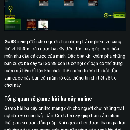
Go88
mang đến cho người chơi những trải nghiệm vô cùng
thú vị. Những bàn cược ba cây độc đáo này giúp bạn thỏa
mãn nhu cầu cá cược của mình. Đặc biệt khi khám phá những
bàn cược ba cây tại Go 88 còn là cơ hội để bạn có thể trúng
cược số tiền rất lớn khi chơi. Thế nhưng trước khi bắt đầu
ván cược này bạn cần nắm rõ các thông tin chi tiết về trò
chơi này.
Tổng quan về game bài ba cây online
Game bài ba cây online mang đến cho người chơi những trải
nghiệm vô cùng hấp dẫn. Cược ba cây giúp bạn cảm nhận
thế giới cá cược đẳng cấp. Khi người chơi được tham gia trải