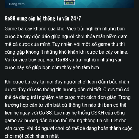
Go88 cung cấp hệ thống tư vấn 24/7
Game ba cây không quá khó. Việc trải nghiệm những bàn
cược ba cây độc đáo giúp người chơi thỏa mãn niềm đam
mê cá cược của mình. Tuy nhiên với một số game thủ thì
cũng gặp không ít những khó khăn khi cược ba cây online.
Và rồi việc truy cập vào
Go88
và trải nghiệm những ván
cược này sẽ giúp bạn cảm thấy yên tâm hơn.
Khi cược ba cây tại nơi đây người chơi luôn đảm bảo nhận
được đầy đủ các thông tin hướng dẫn chi tiết. Cược thủ có
thể dễ dàng trải nghiệm ván cược một cách đơn giản. Trong
trường hợp cần tư vấn bất cứ thông tin nào thì bạn có thể
liên hệ ngay với Go 88. Lúc này hệ thống CSKH của cổng
game sẽ hướng dẫn cược thủ những thông tin chi tiết cho
ván cược. Khi đó người chơi có thể dễ dàng hoàn thành cuộc
chơi một cách nhanh nhất.