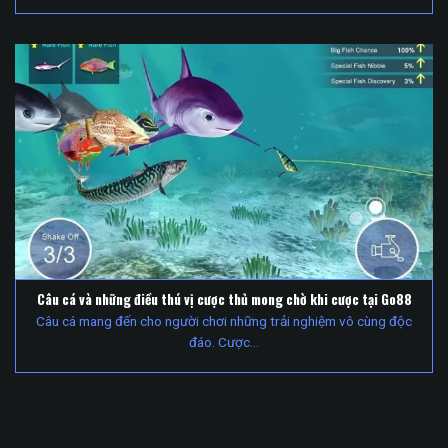
Câu cá và những điều thú vị cược thủ mong chờ khi cược tại Go88
Câu cá mang đến cho người chơi những trải nghiệm vô cùng độc
đáo. Cược…