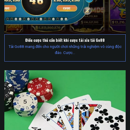
Điều cược thủ cần biết khi cược tài xỉu tải Go88
Tải Go88 mang đến cho người chơi những trải nghiệm vô cùng độc
đáo. Cược…