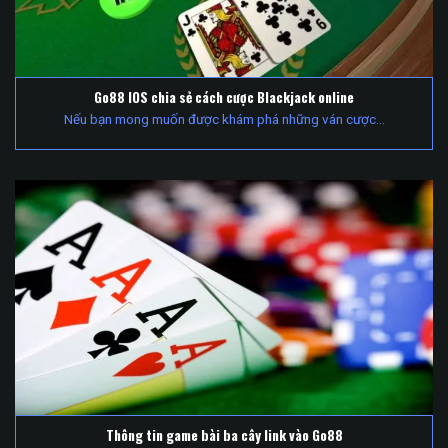
Go88 IOS chia sẻ cách cược Blackjack online
Nếu bạn mong muốn được khám phá những ván cược...
Thông tin game bài ba cây link vào Go88