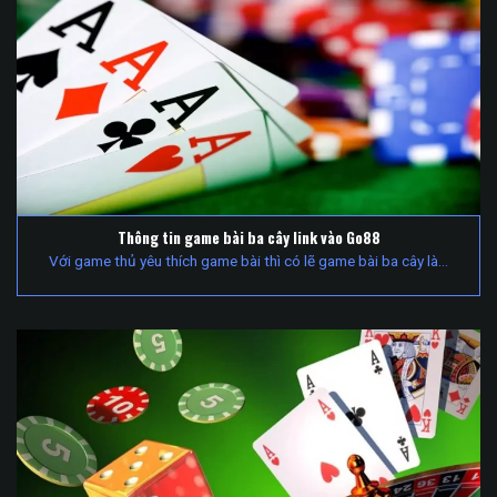
Thông tin game bài ba cây link vào Go88
Với game thủ yêu thích game bài thì có lẽ game bài ba cây là…