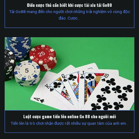
Điều cược thủ cần biết khi cược tài xỉu tải Go88
Tải Go88 mang đến cho người chơi những trải nghiệm vô cùng độc
đáo. Cược…
Luật cược game tiến lên online Go 88 cho người mới
Tiến lên là trò chơi nhận được rất nhiều sự quan tâm của anh em…