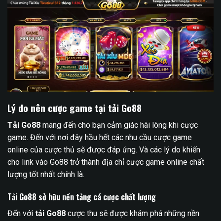
Lý do nên cược game tại tải Go88
Tải Go88
mang đến cho bạn cảm giác hài lòng khi cược
game. Đến với nơi đây hầu hết các nhu cầu cược game
online của cược thủ sẽ được đáp ứng. Và các lý do khiến
cho link vào Go88 trở thành địa chỉ cược game online chất
lượng tốt nhất chính là.
Tải Go88 sở hữu nền tảng cá cược chất lượng
Đến với
tải Go88
cược thu sẽ được khám phá những nền