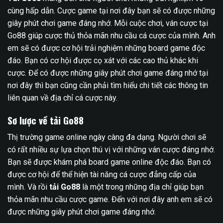
cùng hấp dẫn. Cược game tại nơi đây bạn sẽ có được những
giây phút chơi game đáng nhớ. Mỗi cuộc chơi, ván cược tại
Go88 giúp cược thủ thỏa mãn nhu cầu cá cược của mình. Anh
em sẽ có được cơ hội trải nghiệm những board game độc
đáo. Bạn có cơ hội được cọ xát với các cao thủ khác khi
cược. Để có được những giây phút chơi game đáng nhớ tại
nơi đây thì bạn cũng cần phải tìm hiểu chi tiết các thông tin
liên quan về địa chỉ cá cược này.
Sơ lược về tải Go88
Thị trường game online ngày càng đa dạng. Người chơi sẽ
có rất nhiều sự lựa chọn thú vị với những ván cược đáng nhớ.
Bạn sẽ được khám phá board game online độc đáo. Bạn có
được cơ hội để thể hiện tài năng cá cược đẳng cấp của
mình. Và rồi
tải Go88
là một trong những địa chỉ giúp bạn
thỏa mãn nhu cầu cược game. Đến với nơi đây anh em sẽ có
được những giây phút chơi game đáng nhớ.