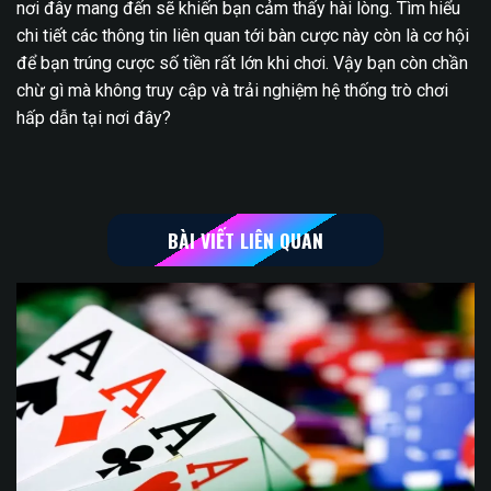
nơi đây mang đến sẽ khiến bạn cảm thấy hài lòng. Tìm hiểu
chi tiết các thông tin liên quan tới bàn cược này còn là cơ hội
để bạn trúng cược số tiền rất lớn khi chơi. Vậy bạn còn chần
chừ gì mà không truy cập và trải nghiệm hệ thống trò chơi
hấp dẫn tại nơi đây?
BÀI VIẾT LIÊN QUAN