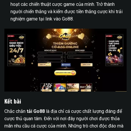
hoạt các chiến thuật cược game của mình. Trở thành
người chiến thắng và kiếm được tiền thắng cược khi trải
nghiệm game tại link vào Go88.
Kết bài
Chắc chắn
tải Go88
là địa chỉ cá cược chất lượng đáng để
cược thủ quan tâm. Đến với nơi đây người chơi được thỏa
mãn nhu cầu cá cược của mình. Những trò chơi độc đáo mà