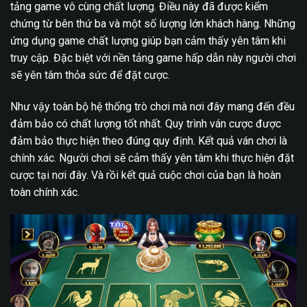
tảng game vô cùng chất lượng. Điều này đã được kiểm
chứng từ bên thứ ba và một số lượng lớn khách hàng. Những
ứng dụng game chất lượng giúp bạn cảm thấy yên tâm khi
truy cập. Đặc biệt với nền tảng game hấp dẫn này người chơi
sẽ yên tâm thỏa sức để đặt cược.
Như vậy toàn bộ hệ thống trò chơi mà nơi đây mang đến đều
đảm bảo có chất lượng tốt nhất. Quy trình ván cược được
đảm bảo thực hiện theo đúng quy định. Kết quả ván chơi là
chính xác. Người chơi sẽ cảm thấy yên tâm khi thực hiện đặt
cược tại nơi đây. Và rồi kết quả cuộc chơi của bạn là hoàn
toàn chính xác.