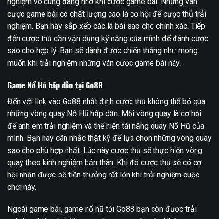
nghiệm vô cùng đáng nhớ khi cược game bài. Những ván
cược game bài có chất lượng cao là cơ hội để cược thủ trải
nghiệm. Bạn hãy sắp xếp các lá bài sao cho chính xác. Tiếp
đến cược thủ cần vận dụng kỹ năng của mình để đánh cược
sao cho hợp lý. Bạn sẽ dành được chiến thắng như mong
muốn khi trải nghiệm những ván cược game bài này.
Game Nổ Hũ hấp dẫn tại Go88
Đến với link vào Go88 nhất định cược thủ không thể bỏ qua
những vòng quay Nổ Hũ hấp dẫn. Mỗi vòng quay là cơ hội
để anh em trải nghiệm và thể hiện tài năng quay Nổ Hũ của
mình. Bạn hay cân nhắc thật kỹ để lựa chọn những vòng quay
sao cho phù hợp nhất. Lúc này cược thủ sẽ thực hiện vòng
quay theo kinh nghiệm bản thân. Khi đó cược thủ sẽ có cơ
hội nhận được số tiền thưởng rất lớn khi trải nghiệm cuộc
chơi này.
Ngoài game bài, game nổ hũ tới Go88 bạn còn được trải