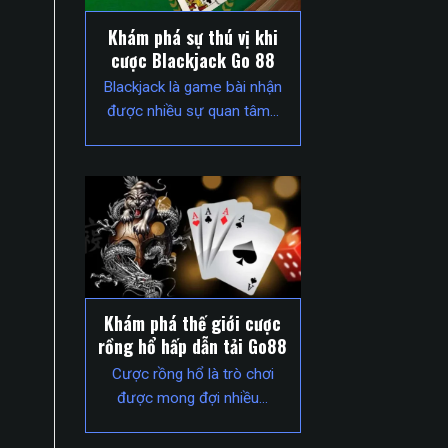
Khám phá sự thú vị khi
cược Blackjack Go 88
Blackjack là game bài nhận
được nhiều sự quan tâm...
Khám phá thế giới cược
rồng hổ hấp dẫn tải Go88
Cược rồng hổ là trò chơi
được mong đợi nhiều...