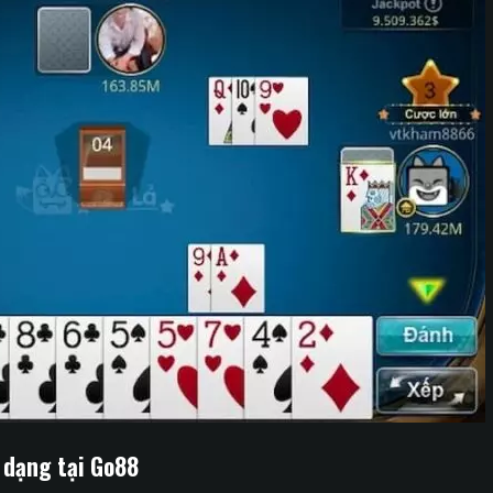
 dạng tại Go88