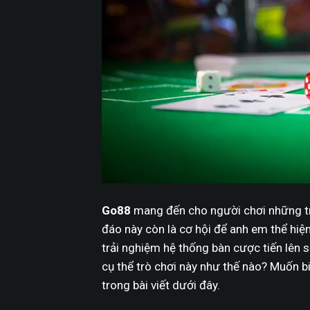
Go88
mang đến cho người chơi những t
đáo này còn là cơ hội để anh em thể hiệ
trải nghiệm hệ thống bàn cược tiến lên
cụ thể trò chơi này như thế nào? Muốn biế
trong bài viết dưới đây.