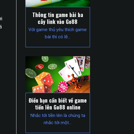
Thông tin game bài ba
ời
cây link vào Go88
á
Với game thủ yêu thích game
bài thì có lẽ...
Điều bạn cần biết về game
tiến lên Go88 online
Nhắc tới tiền lên là chúng ta
nhắc tới một...