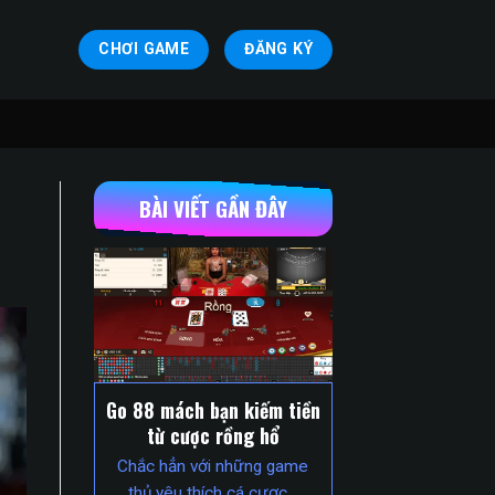
CHƠI GAME
ĐĂNG KÝ
BÀI VIẾT GẦN ĐÂY
Go 88 mách bạn kiếm tiền
từ cược rồng hổ
Chắc hẳn với những game
thủ yêu thích cá cược...