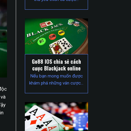
Go88 IOS chia sẻ cách
cược Blackjack online
Nếu bạn mong muốn được
khám phá những ván cược...
độc
 và
Vậy
in