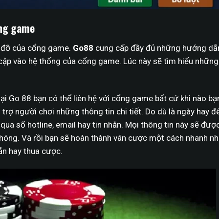
ổng game
 đỡ của cổng game.
Go88
cung cấp đầy đủ những hướng dẫ
uy cập vào hệ thống của cổng game. Lúc này sẽ tìm hiểu những
 tại Go 88 bạn có thể liên hệ với cổng game bất cứ khi nào bạ
rợ người chơi những thông tin chi tiết. Do dù là ngày hay 
 qua số hotline, email hay tin nhắn. Mọi thông tin này sẽ đượ
óng. Và rồi bạn sẽ hoàn thành ván cược một cách nhanh nh
lẫn hay thua cược.